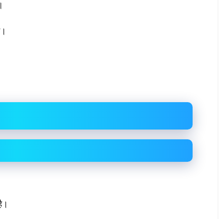
ा।
ा।
है।