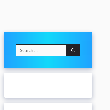
Search
for: