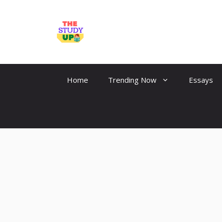
Skip
to
TheStudyUp.Com
content
Home
Trending Now
Essays