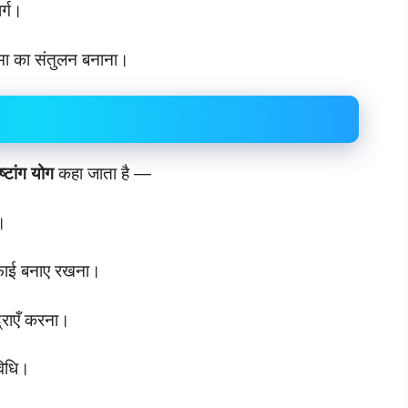
र्ग।
्मा का संतुलन बनाना।
्टांग योग
कहा जाता है —
।
फाई बनाए रखना।
्राएँ करना।
विधि।