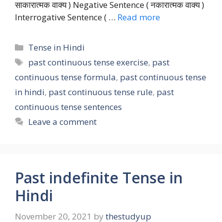
साकारात्मक वाक्य ) Negative Sentence ( नकारात्मक वाक्य )
Interrogative Sentence ( …
Read more
Categories
Tense in Hindi
Tags
past continuous tense exercise
,
past
continuous tense formula
,
past continuous tense
in hindi
,
past continuous tense rule
,
past
continuous tense sentences
Leave a comment
Past indefinite Tense in
Hindi
November 20, 2021
by
thestudyup