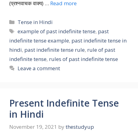
(प्रश्नवाचक वाक्य) …
Read more
Categories
Tense in Hindi
Tags
example of past indefinite tense
,
past
indefinite tense example
,
past indefinite tense in
hindi
,
past indefinite tense rule
,
rule of past
indefinite tense
,
rules of past indefinite tense
Leave a comment
Present Indefinite Tense
in Hindi
November 19, 2021
by
thestudyup