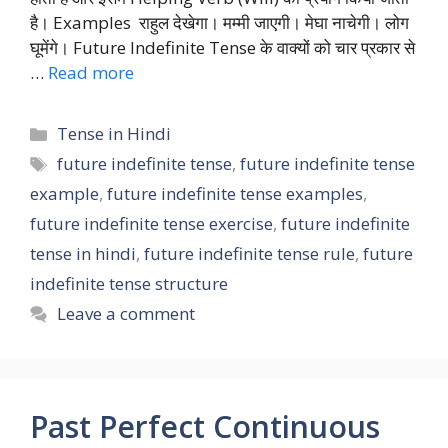
है। Examples राहुल देखेगा। मम्मी जाएगी। मेघा नाचेगी। लोग
घूमेंगे। Future Indefinite Tense के वाक्यों को चार प्रकार से
…
Read more
Categories
Tense in Hindi
Tags
future indefinite tense
,
future indefinite tense
example
,
future indefinite tense examples
,
future indefinite tense exercise
,
future indefinite
tense in hindi
,
future indefinite tense rule
,
future
indefinite tense structure
Leave a comment
Past Perfect Continuous