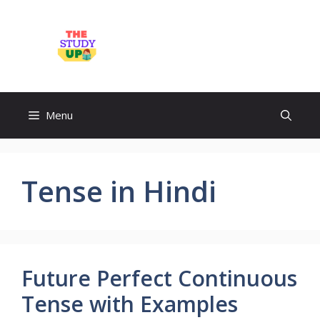
Skip
to
TheStudyUp.Com
content
Menu
Tense in Hindi
Future Perfect Continuous
Tense with Examples