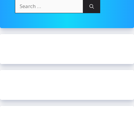
Search
for: