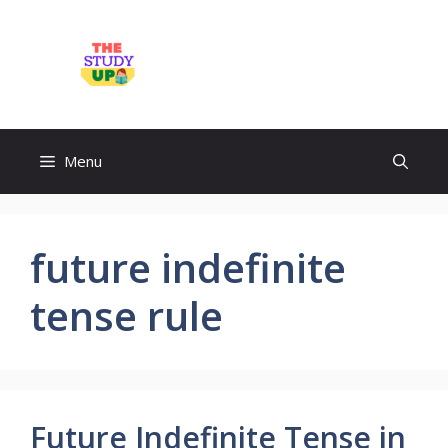
Skip
to
TheStudyUp.Com
content
Menu
future indefinite
tense rule
Future Indefinite Tense in