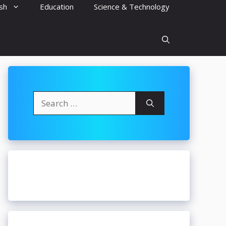
ish
Education
Science & Technology
Search
for: