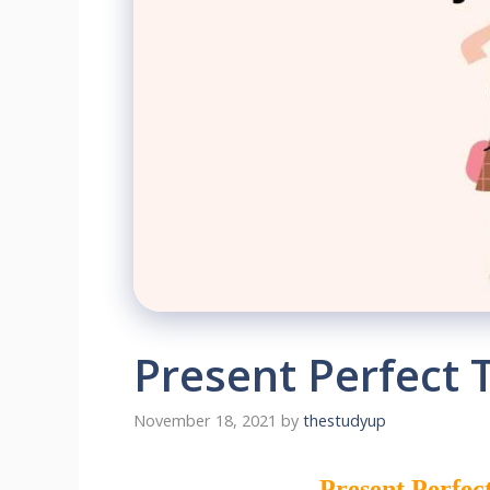
Present Perfect 
November 18, 2021
by
thestudyup
Present Perfec