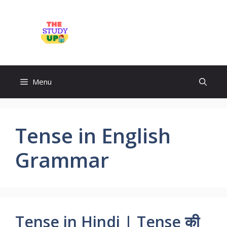
Skip
to
TheStudyUp.Com
content
Menu
Tense in English
Grammar
Tense in Hindi | Tense की