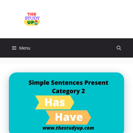
Skip
to
TheStudyUp.Com
content
Menu